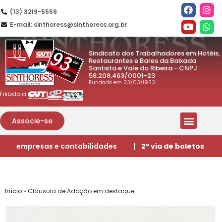
(13) 3219-5559
E-mail: sinthoress@sinthoress.org.br
Sindicato dos Trabalhadores em Hotéis,
Restaurantes e Bares da Baixada
Santista e Vale do Ribeira - CNPJ
58.208.463/0001-23
Fundado em 23/03/1933
Filiado a:
Associe-se
empresas e contabilidades
| 2ª via de boletos
Início
»
Cláusula de Adoção em destaque