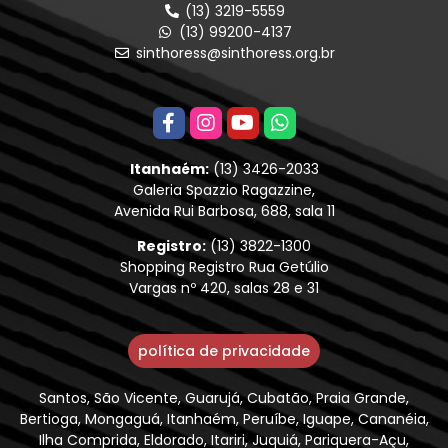
(13) 3219-5559
(13) 99200-4137
sinthoress@sinthoress.org.br
Itanhaém:
(13) 3426-2033
Galeria Spazzio Ragazzine,
Avenida Rui Barbosa, 688, sala 11
Registro:
(13) 3822-1300
Shopping Registro Rua Getúlio
Vargas nº 420, salas 28 e 31
política de privacidade
Santos, São Vicente, Guarujá, Cubatão, Praia Grande,
Bertioga, Mongaguá, Itanhaém, Peruíbe, Iguape, Cananéia,
Ilha Comprida, Eldorado, Itariri, Juquiá, Pariquera-Açu,