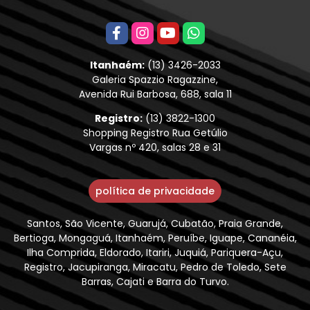
Itanhaém:
(13) 3426-2033
Galeria Spazzio Ragazzine,
Avenida Rui Barbosa, 688, sala 11
Registro:
(13) 3822-1300
Shopping Registro Rua Getúlio
Vargas nº 420, salas 28 e 31
política de privacidade
Santos, São Vicente, Guarujá, Cubatão, Praia Grande,
Bertioga, Mongaguá, Itanhaém, Peruíbe, Iguape, Cananéia,
Ilha Comprida, Eldorado, Itariri, Juquiá, Pariquera-Açu,
Registro, Jacupiranga, Miracatu, Pedro de Toledo, Sete
Barras, Cajati e Barra do Turvo.