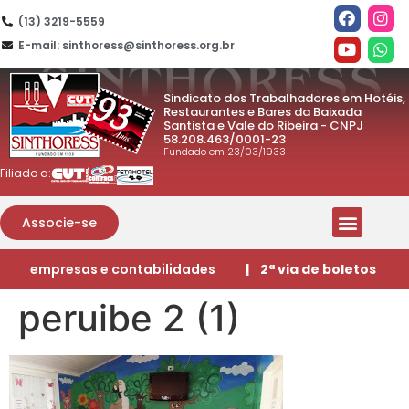
(13) 3219-5559
E-mail: sinthoress@sinthoress.org.br
Sindicato dos Trabalhadores em Hotéis,
Restaurantes e Bares da Baixada
Santista e Vale do Ribeira - CNPJ
58.208.463/0001-23
Fundado em 23/03/1933
Filiado a:
Associe-se
empresas e contabilidades
| 2ª via de boletos
peruibe 2 (1)