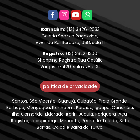
Itanhaém:
(13) 3426-2033
Galeria Spazzio Ragazzine,
Avenida Rui Barbosa, 688, sala 11
Registro:
(13) 3822-1300
Shopping Registro Rua Getúlio
Vargas nº 420, salas 28 e 31
política de privacidade
Santos, São Vicente, Guarujá, Cubatão, Praia Grande,
Bertioga, Mongaguá, Itanhaém, Peruíbe, Iguape, Cananéia,
Ilha Comprida, Eldorado, Itariri, Juquiá, Pariquera-Açu,
Registro, Jacupiranga, Miracatu, Pedro de Toledo, Sete
Barras, Cajati e Barra do Turvo.