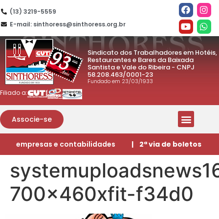
(13) 3219-5559
E-mail: sinthoress@sinthoress.org.br
Sindicato dos Trabalhadores em Hotéis,
Restaurantes e Bares da Baixada
Santista e Vale do Ribeira - CNPJ
58.208.463/0001-23
Fundado em 23/03/1933
Filiado a:
Associe-se
empresas e contabilidades
| 2ª via de boletos
systemuploadsnews1
700x460xfit-f34d0