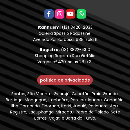
Itanhaém:
(13) 3426-2033
Galeria Spazzio Ragazzine,
Avenida Rui Barbosa, 688, sala 11
Registro:
(13) 3822-1300
Shopping Registro Rua Getúlio
Vargas nº 420, salas 28 e 31
política de privacidade
Santos, São Vicente, Guarujá, Cubatão, Praia Grande,
Bertioga, Mongaguá, Itanhaém, Peruíbe, Iguape, Cananéia,
Ilha Comprida, Eldorado, Itariri, Juquiá, Pariquera-Açu,
Registro, Jacupiranga, Miracatu, Pedro de Toledo, Sete
Barras, Cajati e Barra do Turvo.