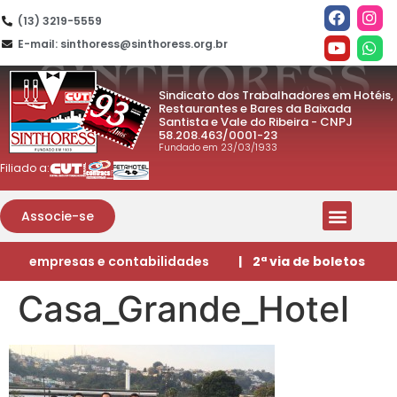
(13) 3219-5559
E-mail: sinthoress@sinthoress.org.br
Sindicato dos Trabalhadores em Hotéis,
Restaurantes e Bares da Baixada
Santista e Vale do Ribeira - CNPJ
58.208.463/0001-23
Fundado em 23/03/1933
Filiado a:
Associe-se
empresas e contabilidades
| 2ª via de boletos
Casa_Grande_Hotel