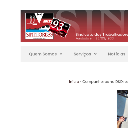
Sindicato dos Trabalhadore
Fundado em 23/03/1933
Quem Somos
Serviços
Notícias
Início
»
Companheiros na D&D resi