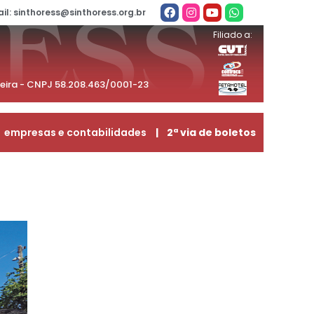
il: sinthoress@sinthoress.org.br
Filiado a:
beira - CNPJ 58.208.463/0001-23
empresas e contabilidades
| 2ª via de boletos