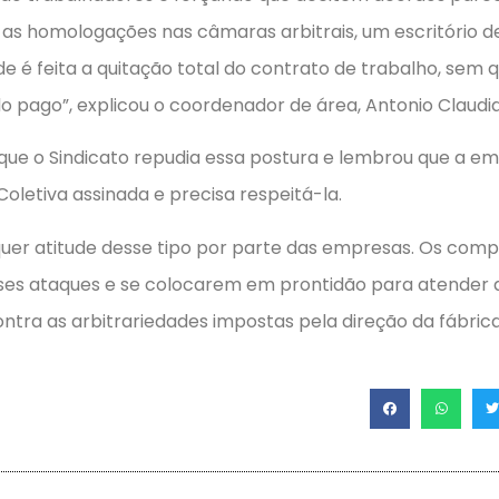
 as homologa­ções nas câmaras arbitrais, um escritório 
e é feita a quitação total do contrato de trabalho, sem 
 pago”, explicou o coordenador de área, Antonio Claudian
e o Sindicato repudia essa postura e lembrou que a emp
letiva assinada e precisa respeitá-la.
quer atitude desse tipo por parte das empre­sas. Os com
esses ataques e se colocarem em prontidão para atende
ntra as arbitrarie­dades impostas pela direção da fábrica”,