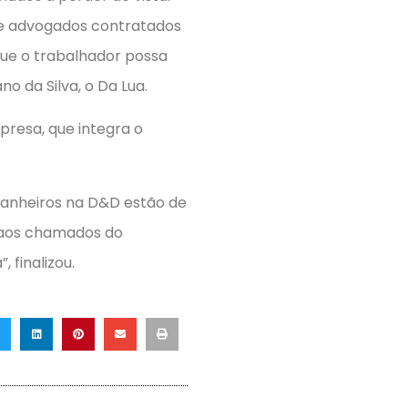
de advogados con­tratados
que o trabalhador possa
o da Silva, o Da Lua.
re­sa, que integra o
panheiros na D&D estão de
r aos chamados do
 finalizou.