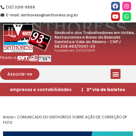
(13) 3219-5559
E-mail: sinthoress@sinthoress.org.br
Sindicato dos Trabalhadores em Hotéis,
Restaurantes e Bares da Baixada
Santista e Vale do Ribeira - CNPJ
58.208.463/0001-23
Fundado em 23/03/1933
Filiado a:
Associe-se
empresas e contabilidades
| 2ª via de boletos
Início
»
COMUNICADO DO SINTHORESS SOBRE AÇÃO DE CORREÇÃO DP
FGTS