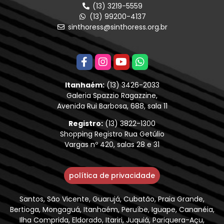
(13) 3219-5559
(13) 99200-4137
sinthoress@sinthoress.org.br
Itanhaém:
(13) 3426-2033
Galeria Spazzio Ragazzine,
Avenida Rui Barbosa, 688, sala 11
Registro:
(13) 3822-1300
Shopping Registro Rua Getúlio
Vargas nº 420, salas 28 e 31
política de privacidade
Santos, São Vicente, Guarujá, Cubatão, Praia Grande,
Bertioga, Mongaguá, Itanhaém, Peruíbe, Iguape, Cananéia,
Ilha Comprida, Eldorado, Itariri, Juquiá, Pariquera-Açu,