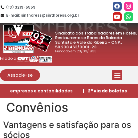
(13) 3219-5559
E-mail: sinthoress@sinthoress.org.br
Sindicato dos Trabalhadores em Hotéis,
Restaurantes e Bares da Baixada
Santista e Vale do Ribeira - CNPJ
58.208.463/0001-23
Fundado em 23/03/1933
Filiado a:
Associe-se
empresas e contabilidades
| 2ª via de boletos
Convênios
Vantagens e satisfação para os
sócios