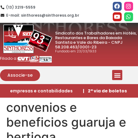
(13) 3219-5559
E-mail: sinthoress@sinthoress.org.br
Sindicato dos Trabalhadores em Hotéis,
Restaurantes e Bares da Baixada
Santista e Vale do Ribeira - CNPJ
58.208.463/0001-23
Fundado em 23/03/1933
Filiado a:
Associe-se
empresas e contabilidades
| 2ª via de boletos
convenios e
beneficios guaruja e
bertioga