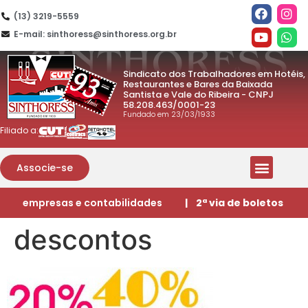
(13) 3219-5559
E-mail: sinthoress@sinthoress.org.br
Sindicato dos Trabalhadores em Hotéis,
Restaurantes e Bares da Baixada
Santista e Vale do Ribeira - CNPJ
58.208.463/0001-23
Fundado em 23/03/1933
Filiado a:
Associe-se
empresas e contabilidades
| 2ª via de boletos
descontos