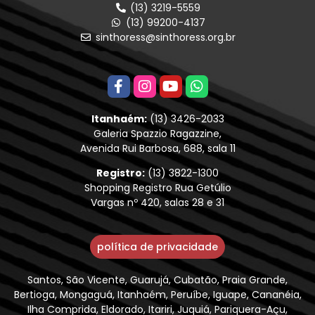
(13) 3219-5559
(13) 99200-4137
sinthoress@sinthoress.org.br
Itanhaém:
(13) 3426-2033
Galeria Spazzio Ragazzine,
Avenida Rui Barbosa, 688, sala 11
Registro:
(13) 3822-1300
Shopping Registro Rua Getúlio
Vargas nº 420, salas 28 e 31
política de privacidade
Santos, São Vicente, Guarujá, Cubatão, Praia Grande,
Bertioga, Mongaguá, Itanhaém, Peruíbe, Iguape, Cananéia,
Ilha Comprida, Eldorado, Itariri, Juquiá, Pariquera-Açu,