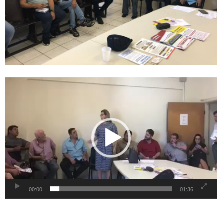
Tocador
de
vídeo
00:00
01:36