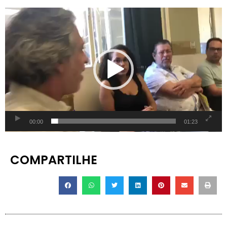
Tocador
de
vídeo
00:00
01:23
COMPARTILHE