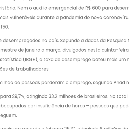
istória. Nem o auxílio emergencial de R$ 600 para desem
 mais vulneráveis durante a pandemia do novo coronavír
150.
de desempregados no país. Segundo a dados da Pesquisa 
imestre de janeiro a março, divulgados nesta quinta-feira 
 Estatística (IBGE), a taxa de desemprego bateu mais um 
lhões de trabalhadores.
milhão de pessoas perderam o emprego, segundo Pnad m
 para 29,7%, atingindo 33,2 milhões de brasileiros. No total
ubocupados por insuficiência de horas – pessoas que po
seguem.
 mais um recorde e foi para 25,1%, atingindo 6 milhões d