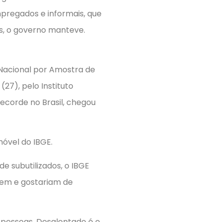
pregados e informais, que
us, o governo manteve.
Nacional por Amostra de
(27), pelo Instituto
recorde no Brasil, chegou
óvel do IBGE.
 de subutilizados, o IBGE
dem e gostariam de
e pessoas. Desalentado é o