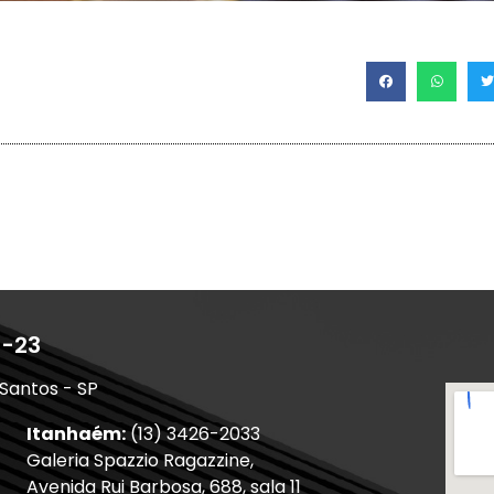
1-23
 Santos - SP
Itanhaém:
(13) 3426-2033
Galeria Spazzio Ragazzine,
Avenida Rui Barbosa, 688, sala 11