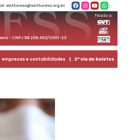
il: sinthoress@sinthoress.org.br
Filiado a:
beira - CNPJ 58.208.463/0001-23
empresas e contabilidades
| 2ª via de boletos