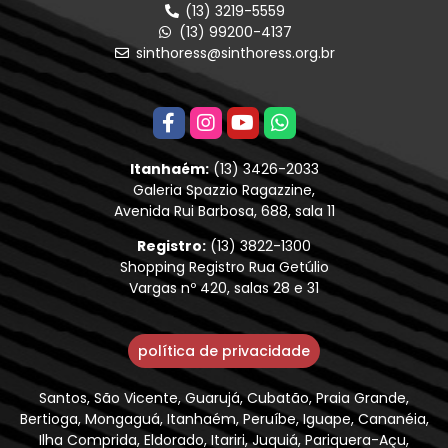
(13) 3219-5559
(13) 99200-4137
sinthoress@sinthoress.org.br
Itanhaém:
(13) 3426-2033
Galeria Spazzio Ragazzine,
Avenida Rui Barbosa, 688, sala 11
Registro:
(13) 3822-1300
Shopping Registro Rua Getúlio
Vargas nº 420, salas 28 e 31
política de privacidade
Santos, São Vicente, Guarujá, Cubatão, Praia Grande,
Bertioga, Mongaguá, Itanhaém, Peruíbe, Iguape, Cananéia,
Ilha Comprida, Eldorado, Itariri, Juquiá, Pariquera-Açu,