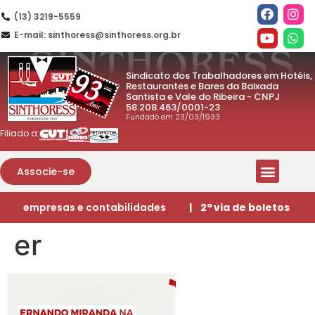
(13) 3219-5559
E-mail: sinthoress@sinthoress.org.br
Sindicato dos Trabalhadores em Hotéis,
Restaurantes e Bares da Baixada
Santista e Vale do Ribeira - CNPJ
58.208.463/0001-23
Fundado em 23/03/1933
Filiado a:
Associe-se
empresas e contabilidades
| 2ª via de boletos
er