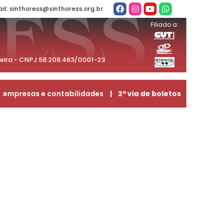
il: sinthoress@sinthoress.org.br
Filiado a:
beira - CNPJ 58.208.463/0001-23
empresas e contabilidades
| 2ª via de boletos