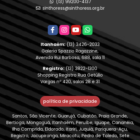
(13) 99200-4137
sinthoress@sinthoress.org.br
Itanhaém:
(13) 3426-2033
Galeria Spazzio Ragazzine,
Avenida Rui Barbosa, 688, sala 11
Registro:
(13) 3822-1300
Shopping Registro Rua Getúlio
Vargas nº 420, salas 28 e 31
política de privacidade
Santos, São Vicente, Guarujá, Cubatão, Praia Grande,
Bertioga, Mongaguá, Itanhaém, Peruíbe, Iguape, Cananéia,
Ilha Comprida, Eldorado, Itariri, Juquiá, Pariquera-Açu,
Registro, Jacupiranga, Miracatu, Pedro de Toledo, Sete