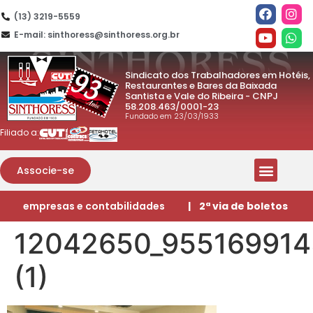
(13) 3219-5559
E-mail: sinthoress@sinthoress.org.br
Sindicato dos Trabalhadores em Hotéis,
Restaurantes e Bares da Baixada
Santista e Vale do Ribeira - CNPJ
58.208.463/0001-23
Fundado em 23/03/1933
Filiado a:
Associe-se
empresas e contabilidades
| 2ª via de boletos
12042650_95516991
(1)