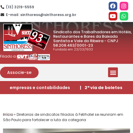
(13) 3219-5559
E-mail: sinthoress@sinthoress.org.br
Sindicato dos Trabalhadores em Hotéis,
Restaurantes e Bares da Baixada
Santista e Vale do Ribeira - CNPJ
58.208.463/0001-23
Fundado em 23/03/1933
Filiado a:
Associe-se
empresas e contabilidades
| 2ª via de boletos
Início
»
Diretorias de sindicatos filiados à Fetrhotel se reuniram em
São Paulo para fortalecer a luta da categoria