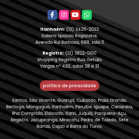
Itanhaém:
(13) 3426-2033
Galeria Spazzio Ragazzine,
Avenida Rui Barbosa, 688, sala 11
Registro:
(13) 3822-1300
Shopping Registro Rua Getúlio
Vargas nº 420, salas 28 e 31
política de privacidade
Santos, São Vicente, Guarujá, Cubatão, Praia Grande,
Bertioga, Mongaguá, Itanhaém, Peruíbe, Iguape, Cananéia,
Ilha Comprida, Eldorado, Itariri, Juquiá, Pariquera-Açu,
Registro, Jacupiranga, Miracatu, Pedro de Toledo, Sete
Barras, Cajati e Barra do Turvo.