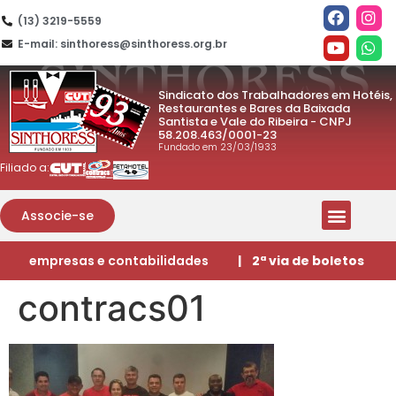
(13) 3219-5559
E-mail: sinthoress@sinthoress.org.br
Sindicato dos Trabalhadores em Hotéis,
Restaurantes e Bares da Baixada
Santista e Vale do Ribeira - CNPJ
58.208.463/0001-23
Fundado em 23/03/1933
Filiado a:
Associe-se
empresas e contabilidades
| 2ª via de boletos
contracs01