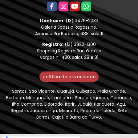
Itanhaém:
(13) 3426-2033
Galeria Spazzio Ragazzine,
Avenida Rui Barbosa, 688, sala 11
Registro:
(13) 3822-1300
Shopping Registro Rua Getúlio
Vargas nº 420, salas 28 e 31
política de privacidade
Santos, São Vicente, Guarujá, Cubatão, Praia Grande,
Bertioga, Mongaguá, Itanhaém, Peruíbe, Iguape, Cananéia,
Ilha Comprida, Eldorado, Itariri, Juquiá, Pariquera-Açu,
Registro, Jacupiranga, Miracatu, Pedro de Toledo, Sete
Barras, Cajati e Barra do Turvo.