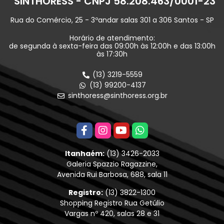
SINTHORESS - CNPJ 58.208.463/0001-23
Rua do Comércio, 25 - 3ºandar salas 301 a 306 Santos - SP
Horário de atendimento:
de segunda à sexta-feira das 09:00h às 12:00h e das 13:00h
às 17:30h
(13) 3219-5559
(13) 99200-4137
sinthoress@sinthoress.org.br
Itanhaém:
(13) 3426-2033
Galeria Spazzio Ragazzine,
Avenida Rui Barbosa, 688, sala 11
Registro:
(13) 3822-1300
Shopping Registro Rua Getúlio
Vargas nº 420, salas 28 e 31