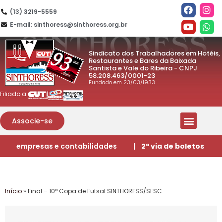
(13) 3219-5559
E-mail: sinthoress@sinthoress.org.br
Sindicato dos Trabalhadores em Hotéis,
Restaurantes e Bares da Baixada
Santista e Vale do Ribeira - CNPJ
58.208.463/0001-23
Fundado em 23/03/1933
Filiado a:
Associe-se
empresas e contabilidades
| 2ª via de boletos
Início
»
Final – 10° Copa de Futsal SINTHORESS/SESC