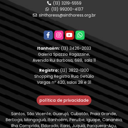
(13) 3219-5559
(13) 99200-4137
sinthoress@sinthoress.org.br
Itanhaém:
(13) 3426-2033
Galeria Spazzio Ragazzine,
Avenida Rui Barbosa, 688, sala 11
Registro:
(13) 3822-1300
Shopping Registro Rua Getúlio
Vargas nº 420, salas 28 e 31
política de privacidade
Santos, São Vicente, Guarujá, Cubatão, Praia Grande,
Bertioga, Mongaguá, Itanhaém, Peruíbe, Iguape, Cananéia,
Ilha Comprida, Eldorado, Itariri, Juquiá, Pariquera-Açu,