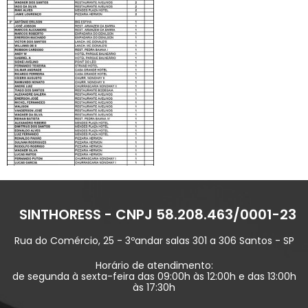
SINTHORESS - CNPJ 58.208.463/0001-23
Rua do Comércio, 25 - 3ºandar salas 301 a 306 Santos - SP
Horário de atendimento:
de segunda à sexta-feira das 09:00h às 12:00h e das 13:00h
às 17:30h