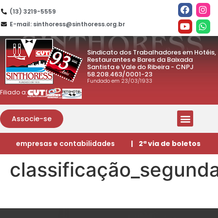
(13) 3219-5559
E-mail: sinthoress@sinthoress.org.br
Sindicato dos Trabalhadores em Hotéis,
Restaurantes e Bares da Baixada
Santista e Vale do Ribeira - CNPJ
58.208.463/0001-23
Fundado em 23/03/1933
Filiado a:
Associe-se
empresas e contabilidades
| 2ª via de boletos
classificação_segund