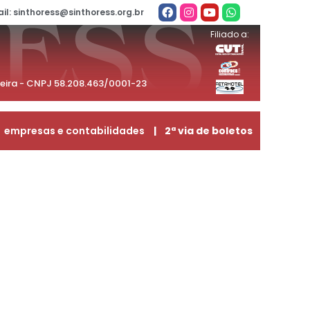
il: sinthoress@sinthoress.org.br
Filiado a:
beira - CNPJ 58.208.463/0001-23
empresas e contabilidades
| 2ª via de boletos