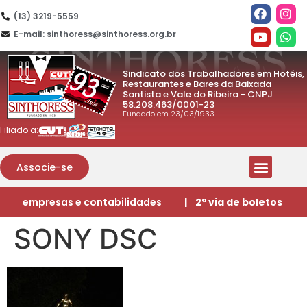
(13) 3219-5559
E-mail: sinthoress@sinthoress.org.br
Sindicato dos Trabalhadores em Hotéis,
Restaurantes e Bares da Baixada
Santista e Vale do Ribeira - CNPJ
58.208.463/0001-23
Fundado em 23/03/1933
Filiado a:
Associe-se
empresas e contabilidades
| 2ª via de boletos
SONY DSC