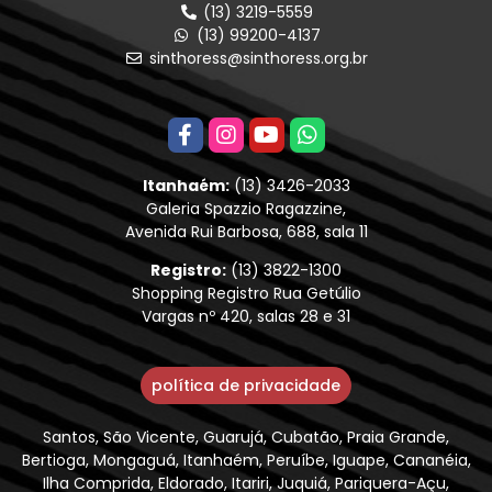
(13) 3219-5559
(13) 99200-4137
sinthoress@sinthoress.org.br
Itanhaém:
(13) 3426-2033
Galeria Spazzio Ragazzine,
Avenida Rui Barbosa, 688, sala 11
Registro:
(13) 3822-1300
Shopping Registro Rua Getúlio
Vargas nº 420, salas 28 e 31
política de privacidade
Santos, São Vicente, Guarujá, Cubatão, Praia Grande,
Bertioga, Mongaguá, Itanhaém, Peruíbe, Iguape, Cananéia,
Ilha Comprida, Eldorado, Itariri, Juquiá, Pariquera-Açu,