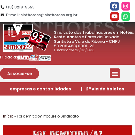
(13) 3219-5559
E-mail: sinthoress@sinthoress.org.br
Sindicato dos Trabalhadores em Hotéis,
Restaurantes e Bares da Baixada
Santista e Vale do Ribeira - CNPJ
58.208.463/0001-23
Fundado em 23/03/1933
Filiado a:
Associe-se
empresas e contabilidades
| 2ª via de boletos
Início
»
Foi demitido? Procure o Sindicato