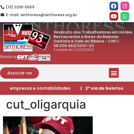
(13) 3219-5559
E-mail: sinthoress@sinthoress.org.br
Sindicato dos Trabalhadores em Hotéis,
Restaurantes e Bares da Baixada
Santista e Vale do Ribeira - CNPJ
58.208.463/0001-23
Fundado em 23/03/1933
Filiado a:
Associe-se
empresas e contabilidades
| 2ª via de boletos
cut_oligarquia