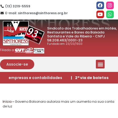
(13) 3219-5559
E-mail: sinthoress@sinthoress.org.br
Sindicato dos Trabalhadores em Hotéis,
Restaurantes e Bares da Baixada
Santista e Vale do Ribeira - CNPJ
58.208.463/0001-23
Fundado em 23/03/1933
Filiado a:
Associe-se
empresas e contabilidades
| 2ª via de boletos
Início
»
Governo Bolsonaro autoriza mais um aumento na sua conta
de luz