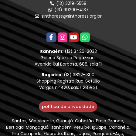
(13) 3219-5559
(13) 99200-4137
sinthoress@sinthoress.org.br
Itanhaém:
(13) 3426-2033
Galeria Spazzio Ragazzine,
Avenida Rui Barbosa, 688, sala 11
Registro:
(13) 3822-1300
Shopping Registro Rua Getúlio
Vargas nº 420, salas 28 e 31
política de privacidade
Santos, São Vicente, Guarujá, Cubatão, Praia Grande,
Bertioga, Mongaguá, Itanhaém, Peruíbe, Iguape, Cananéia,
Ilha Comprida, Eldorado, Itariri, Juquiá, Pariquera-Açu,