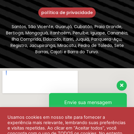
política de privacidade
Santos, São Vicente, Guarujá, Cubatão, Praia Grande,
Bertioga, Mongaguá, Itanhaém, Peruíbe, Iguape, Cananéia,
Ilha Comprida, Eldorado, Itariri, Juquiá, Pariquera-Açu,
Registro, Jacupiranga, Miracatu, Pedro de Toledo, Sete
Barras, Cajati e Barra do Turvo.
Envie sua mensagem
Usamos cookies em nosso site para fornecer a
Olá, como podemos ajudar?
experiência mais relevante, lembrando suas preferências
e visitas repetidas. Ao clicar em “Aceitar todos”, você
concorda com o uso de TODOS os cookies. No entanto,