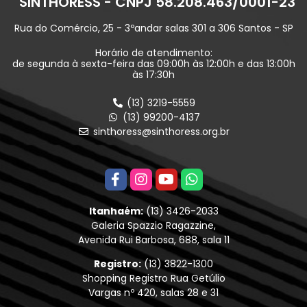
SINTHORESS - CNPJ 58.208.463/0001-23
Rua do Comércio, 25 - 3ºandar salas 301 a 306 Santos - SP
Horário de atendimento:
de segunda à sexta-feira das 09:00h às 12:00h e das 13:00h
às 17:30h
(13) 3219-5559
(13) 99200-4137
sinthoress@sinthoress.org.br
Itanhaém:
(13) 3426-2033
Galeria Spazzio Ragazzine,
Avenida Rui Barbosa, 688, sala 11
Registro:
(13) 3822-1300
Shopping Registro Rua Getúlio
Vargas nº 420, salas 28 e 31