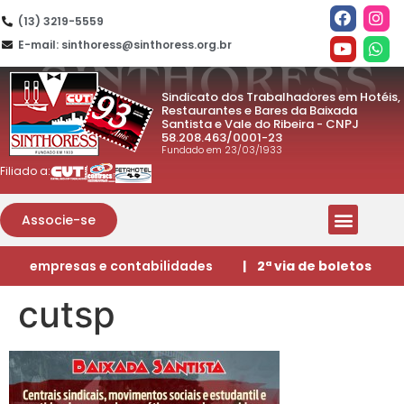
(13) 3219-5559
E-mail: sinthoress@sinthoress.org.br
Sindicato dos Trabalhadores em Hotéis,
Restaurantes e Bares da Baixada
Santista e Vale do Ribeira - CNPJ
58.208.463/0001-23
Fundado em 23/03/1933
Filiado a:
Associe-se
empresas e contabilidades
| 2ª via de boletos
cutsp