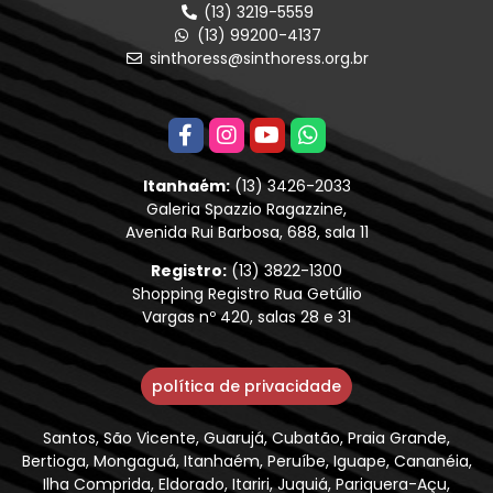
(13) 3219-5559
(13) 99200-4137
sinthoress@sinthoress.org.br
Itanhaém:
(13) 3426-2033
Galeria Spazzio Ragazzine,
Avenida Rui Barbosa, 688, sala 11
Registro:
(13) 3822-1300
Shopping Registro Rua Getúlio
Vargas nº 420, salas 28 e 31
política de privacidade
Santos, São Vicente, Guarujá, Cubatão, Praia Grande,
Bertioga, Mongaguá, Itanhaém, Peruíbe, Iguape, Cananéia,
Ilha Comprida, Eldorado, Itariri, Juquiá, Pariquera-Açu,