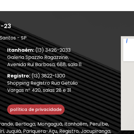
1-23
 Santos - SP
Itanhaém:
(13) 3426-2033
Galeria Spazzio Ragazzine,
Avenida Rui Barbosa, 688, sala 11
Registro:
(13) 3822-1300
Shopping Registro Rua Getúlio
Vargas nº 420, salas 28 e 31
política de privacidade
Grande, Bertioga, Mongaguá, Itanhaém, Peruíbe,
ri, Juquiá, Pariquera-Açu, Registro, Jacupiranga,