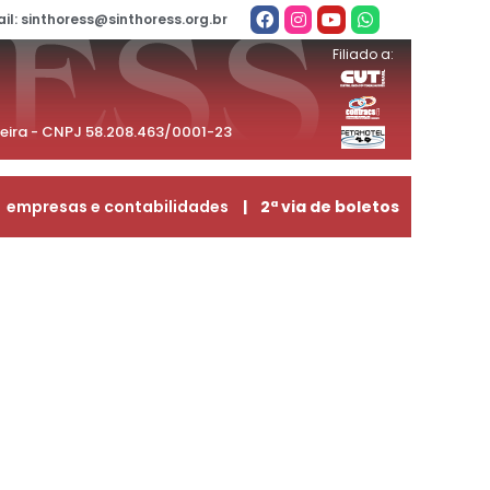
il: sinthoress@sinthoress.org.br
Filiado a:
beira - CNPJ 58.208.463/0001-23
empresas e contabilidades
| 2ª via de boletos