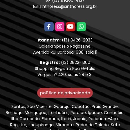
(13) 99200-4137
sinthoress@sinthoress.org.br
Itanhaém:
(13) 3426-2033
Galeria Spazzio Ragazzine,
Avenida Rui Barbosa, 688, sala 11
Registro:
(13) 3822-1300
Shopping Registro Rua Getúlio
Vargas nº 420, salas 28 e 31
política de privacidade
Santos, São Vicente, Guarujá, Cubatão, Praia Grande,
Bertioga, Mongaguá, Itanhaém, Peruíbe, Iguape, Cananéia,
Ilha Comprida, Eldorado, Itariri, Juquiá, Pariquera-Açu,
Registro, Jacupiranga, Miracatu, Pedro de Toledo, Sete