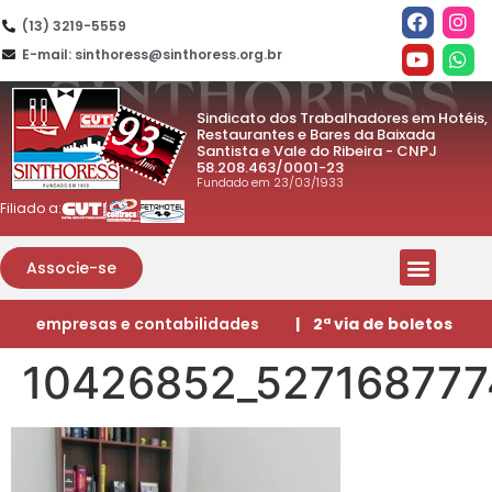
(13) 3219-5559
E-mail: sinthoress@sinthoress.org.br
Sindicato dos Trabalhadores em Hotéis,
Restaurantes e Bares da Baixada
Santista e Vale do Ribeira - CNPJ
58.208.463/0001-23
Fundado em 23/03/1933
Filiado a:
Associe-se
empresas e contabilidades
| 2ª via de boletos
10426852_527168777