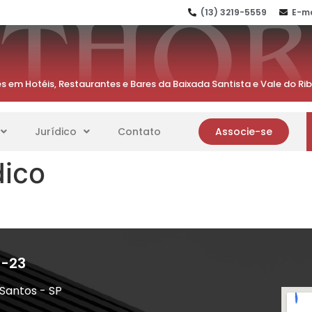
(13) 3219-5559
E-ma
s em Hotéis, Restaurantes e Bares da Baixada Santista e Vale do Ri
Jurídico
Contato
Associe-se
dico
1-23
 Santos - SP