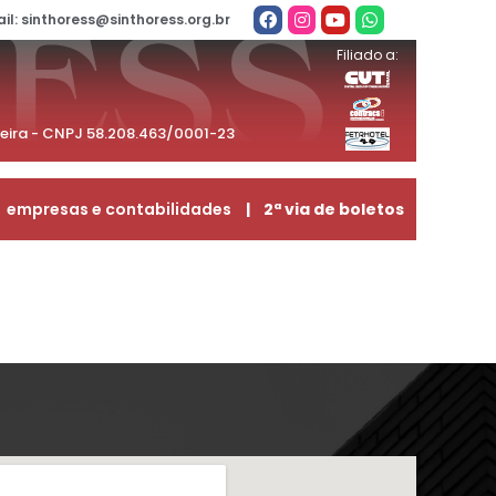
il: sinthoress@sinthoress.org.br
Filiado a:
beira - CNPJ 58.208.463/0001-23
empresas e contabilidades
| 2ª via de boletos