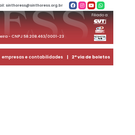
il: sinthoress@sinthoress.org.br
Filiado a:
beira - CNPJ 58.208.463/0001-23
empresas e contabilidades
| 2ª via de boletos