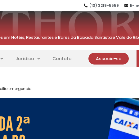
(13) 3219-5559
E-ma
s em Hotéis, Restaurantes e Bares da Baixada Santista e Vale do Ri
Jurídico
Contato
Associe-se
xílio emergencial