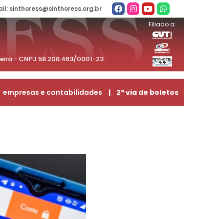
il: sinthoress@sinthoress.org.br
Filiado a:
beira - CNPJ 58.208.463/0001-23
empresas e contabilidades
| 2ª via de boletos