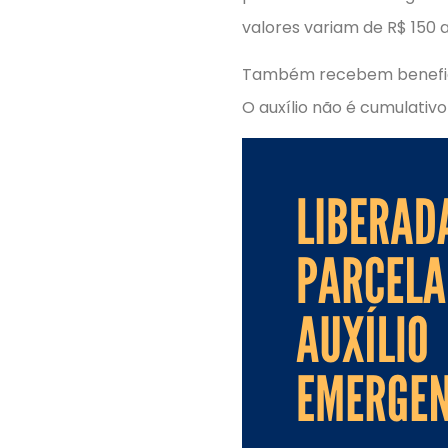
valores variam de R$ 150 
Também recebem beneficiá
O auxílio não é cumulativo