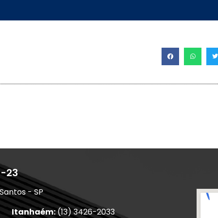
1-23
 Santos - SP
Itanhaém:
(13) 3426-2033