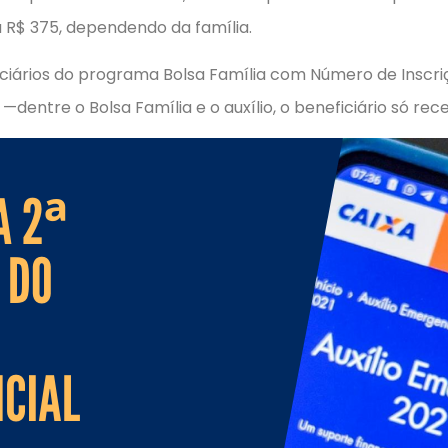
a R$ 375, dependendo da família.
rios do programa Bolsa Família com Número de Inscrição 
 —dentre o Bolsa Família e o auxílio, o beneficiário só rec