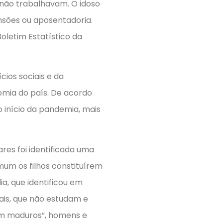
s não trabalhavam. O idoso
nsões ou aposentadoria.
oletim Estatístico da
ios sociais e da
nomia do país. De acordo
 início da pandemia, mais
res foi identificada uma
um os filhos constituírem
a, que identificou em
ais, que não estudam e
nem maduros”, homens e