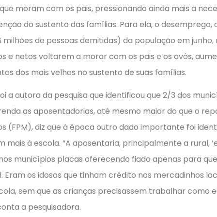
 que moram com os pais, pressionando ainda mais a nec
nção do sustento das famílias. Para ela, o desemprego, 
2,8 milhões de pessoas demitidas) da população em junho, 
hos e netos voltarem a morar com os pais e os avós, aum
os dos mais velhos no sustento de suas famílias.
 a autora da pesquisa que identificou que 2/3 dos municí
renda as aposentadorias, até mesmo maior do que o rep
s (FPM), diz que à época outro dado importante foi identi
mais à escola. “A aposentaria, principalmente a rural, ‘
os municípios placas oferecendo fiado apenas para qu
. Eram os idosos que tinham crédito nos mercadinhos loc
scola, sem que as crianças precisassem trabalhar como e
conta a pesquisadora.