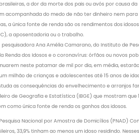
 brasileiras, a dor da morte dos pais ou avós por causa 
vem acompanhada do medo de não ter dinheiro nem para
as, a única fonte de renda são os rendimentos dos idosos,
), a aposentadoria ou o trabalho.
 pesquisadora Ana Amélia Camarano, do Instituto de Pe
a Renda dos Idosos e o coronavírus: órfãos ou novos pob
inuarem neste patamar de mil por dia, em média, estarã
 um milhão de crianças e adolescentes até 15 anos de ida
tuda as consequências do envelhecimento e arranjos fam
ileiro de Geografia e Estatística (IBGE) que mostram que 1
 têm como única fonte de renda os ganhos dos idosos.
esquisa Nacional por Amostra de Domicílios (PNAD) Contí
sileiros, 33,9% tinham ao menos um idoso residindo. Ness