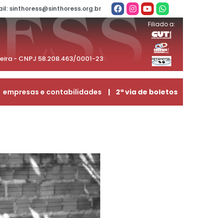
il: sinthoress@sinthoress.org.br
Filiado a:
beira - CNPJ 58.208.463/0001-23
empresas e contabilidades
| 2ª via de boletos