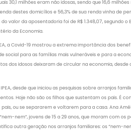
uais 30,1 milhões eram não idosas, sendo que 16,6 milhõe
enda destes domicílios e 56,3% de sua renda vinha de pe
do valor da aposentadoria foi de R$ 1.348,07, segundo o B
stério da Economia.
EA, a Covid-19 mostrou a extrema importância dos benefíc
de social para as famílias mais vulneráveis e para a eco
os dos idosos deixaram de circular na economia, desde o
EA, desde que iniciou as pesquisas sobre arranjos familia
os. Hoje não são os filhos que sustentam os pais. É com
pais, ou se separarem e voltarem para a casa. Ana Améli
 “nem-nem”, jovens de 15 a 29 anos, que moram com os p
tifica outra geração nos arranjos familiares: os “nem-