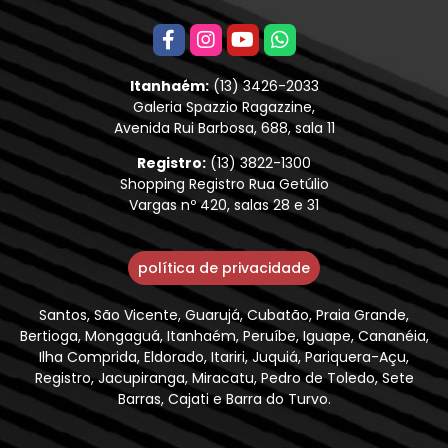
Itanhaém:
(13) 3426-2033
Galeria Spazzio Ragazzine,
Avenida Rui Barbosa, 688, sala 11
Registro:
(13) 3822-1300
Shopping Registro Rua Getúlio
Vargas nº 420, salas 28 e 31
política de privacidade
Santos, São Vicente, Guarujá, Cubatão, Praia Grande,
Bertioga, Mongaguá, Itanhaém, Peruíbe, Iguape, Cananéia,
Ilha Comprida, Eldorado, Itariri, Juquiá, Pariquera-Açu,
Registro, Jacupiranga, Miracatu, Pedro de Toledo, Sete
Barras, Cajati e Barra do Turvo.