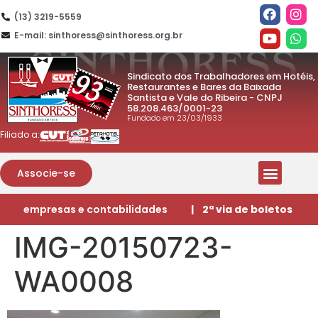
(13) 3219-5559
E-mail: sinthoress@sinthoress.org.br
Sindicato dos Trabalhadores em Hotéis,
Restaurantes e Bares da Baixada
Santista e Vale do Ribeira - CNPJ
58.208.463/0001-23
Fundado em 23/03/1933
Filiado a:
Associe-se
empresas e contabilidades
| 2ª via de boletos
IMG-20150723-
WA0008