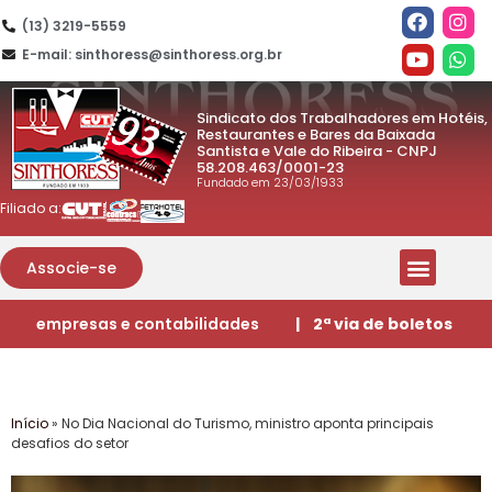
(13) 3219-5559
E-mail: sinthoress@sinthoress.org.br
Sindicato dos Trabalhadores em Hotéis,
Restaurantes e Bares da Baixada
Santista e Vale do Ribeira - CNPJ
58.208.463/0001-23
Fundado em 23/03/1933
Filiado a:
Associe-se
empresas e contabilidades
| 2ª via de boletos
Início
»
No Dia Nacional do Turismo, ministro aponta principais
desafios do setor