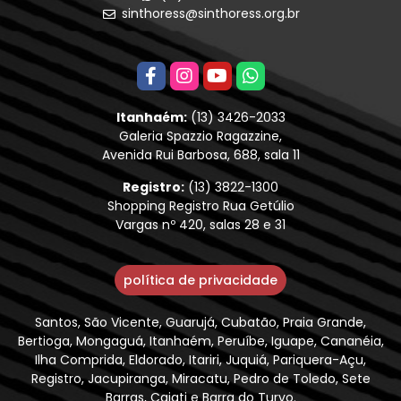
sinthoress@sinthoress.org.br
Itanhaém:
(13) 3426-2033
Galeria Spazzio Ragazzine,
Avenida Rui Barbosa, 688, sala 11
Registro:
(13) 3822-1300
Shopping Registro Rua Getúlio
Vargas nº 420, salas 28 e 31
política de privacidade
Santos, São Vicente, Guarujá, Cubatão, Praia Grande,
Bertioga, Mongaguá, Itanhaém, Peruíbe, Iguape, Cananéia,
Ilha Comprida, Eldorado, Itariri, Juquiá, Pariquera-Açu,
Registro, Jacupiranga, Miracatu, Pedro de Toledo, Sete
Barras, Cajati e Barra do Turvo.