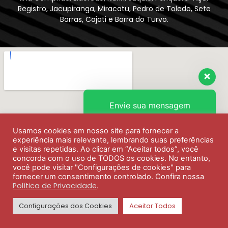
Registro, Jacupiranga, Miracatu, Pedro de Toledo, Sete
Barras, Cajati e Barra do Turvo.
Envie sua mensagem
Usamos cookies em nosso site para fornecer a
Olá, como podemos ajudar?
experiência mais relevante, lembrando suas preferências
e visitas repetidas. Ao clicar em “Aceitar todos”, você
concorda com o uso de TODOS os cookies. No entanto,
você pode visitar "Configurações de cookies" para
fornecer um consentimento controlado. Confira nossa
Política de Privacidade
.
Configurações dos Cookies
Aceitar Todos
SINTHORESS Copyright ©2026