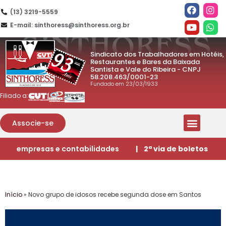
(13) 3219-5559
E-mail: sinthoress@sinthoress.org.br
Sindicato dos Trabalhadores em Hotéis,
Restaurantes e Bares da Baixada
Santista e Vale do Ribeira - CNPJ
58.208.463/0001-23
Fundado em 23/03/1933
Filiado a:
Associe-se
empresas e contabilidades
| 2ª via de boletos
Início
»
Novo grupo de idosos recebe segunda dose em Santos