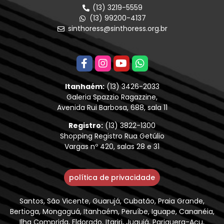
(13) 3219-5559
(13) 99200-4137
sinthoress@sinthoress.org.br
Itanhaém:
(13) 3426-2033
Galeria Spazzio Ragazzine,
Avenida Rui Barbosa, 688, sala 11
Registro:
(13) 3822-1300
Shopping Registro Rua Getúlio
Vargas nº 420, salas 28 e 31
política de privacidade
Santos, São Vicente, Guarujá, Cubatão, Praia Grande,
Bertioga, Mongaguá, Itanhaém, Peruíbe, Iguape, Cananéia,
Ilha Comprida, Eldorado, Itariri, Juquiá, Pariquera-Açu,