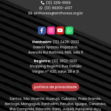
(13) 3219-5559
(13) 99200-4137
sinthoress@sinthoress.org.br
Itanhaém:
(13) 3426-2033
Galeria Spazzio Ragazzine,
Avenida Rui Barbosa, 688, sala 11
Registro:
(13) 3822-1300
Shopping Registro Rua Getúlio
Vargas nº 420, salas 28 e 31
política de privacidade
Santos, São Vicente, Guarujá, Cubatão, Praia Grande,
Bertioga, Mongaguá, Itanhaém, Peruíbe, Iguape, Cananéia,
Ilha Comprida, Eldorado, Itariri, Juquiá, Pariquera-Açu,