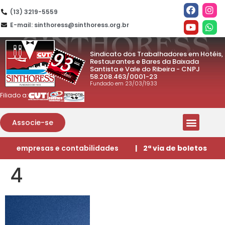
(13) 3219-5559
E-mail: sinthoress@sinthoress.org.br
Sindicato dos Trabalhadores em Hotéis,
Restaurantes e Bares da Baixada
Santista e Vale do Ribeira - CNPJ
58.208.463/0001-23
Fundado em 23/03/1933
Filiado a:
Associe-se
empresas e contabilidades
| 2ª via de boletos
4