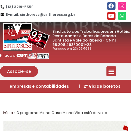
(13) 3219-5559
E-mail: sinthoress@sinthoress.org.br
Sindicato dos Trabalhadores em Hotéis,
Restaurantes e Bares da Baixada
Santista e Vale do Ribeira - CNPJ
58.208.463/0001-23
Fundado em 23/03/1933
Filiado a:
Associe-se
empresas e contabilidades
| 2ª via de boletos
Início
»
O programa Minha Casa Minha Vida está de volta