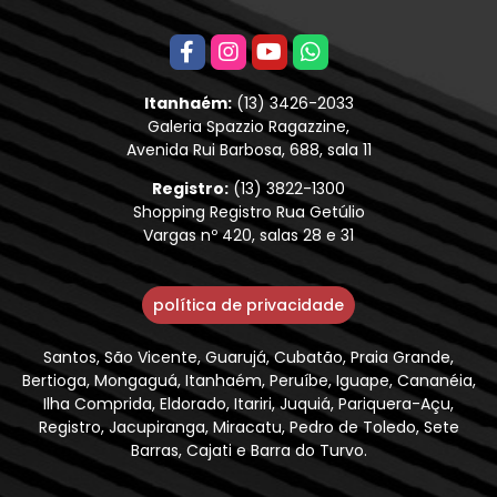
Itanhaém:
(13) 3426-2033
Galeria Spazzio Ragazzine,
Avenida Rui Barbosa, 688, sala 11
Registro:
(13) 3822-1300
Shopping Registro Rua Getúlio
Vargas nº 420, salas 28 e 31
política de privacidade
Santos, São Vicente, Guarujá, Cubatão, Praia Grande,
Bertioga, Mongaguá, Itanhaém, Peruíbe, Iguape, Cananéia,
Ilha Comprida, Eldorado, Itariri, Juquiá, Pariquera-Açu,
Registro, Jacupiranga, Miracatu, Pedro de Toledo, Sete
Barras, Cajati e Barra do Turvo.