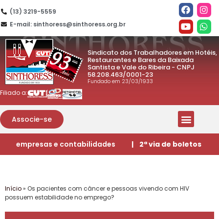
(13) 3219-5559
E-mail: sinthoress@sinthoress.org.br
Sindicato dos Trabalhadores em Hotéis,
Restaurantes e Bares da Baixada
Santista e Vale do Ribeira - CNPJ
58.208.463/0001-23
Fundado em 23/03/1933
Filiado a:
Associe-se
empresas e contabilidades
| 2ª via de boletos
Início
»
Os pacientes com câncer e pessoas vivendo com HIV
possuem estabilidade no emprego?