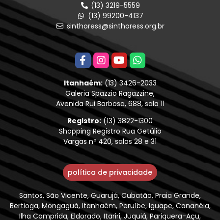
(13) 3219-5559
(13) 99200-4137
sinthoress@sinthoress.org.br
Itanhaém:
(13) 3426-2033
Galeria Spazzio Ragazzine,
Avenida Rui Barbosa, 688, sala 11
Registro:
(13) 3822-1300
Shopping Registro Rua Getúlio
Vargas nº 420, salas 28 e 31
política de privacidade
Santos, São Vicente, Guarujá, Cubatão, Praia Grande,
Bertioga, Mongaguá, Itanhaém, Peruíbe, Iguape, Cananéia,
Ilha Comprida, Eldorado, Itariri, Juquiá, Pariquera-Açu,