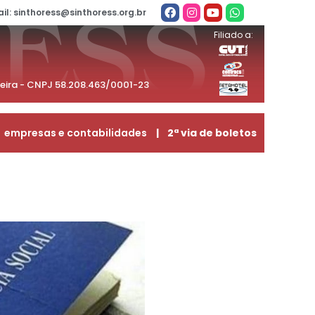
il: sinthoress@sinthoress.org.br
Filiado a:
beira - CNPJ 58.208.463/0001-23
empresas e contabilidades
| 2ª via de boletos