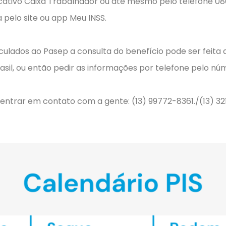
licativo Caixa Trabalhador ou até mesmo pelo telefone 0
a pelo site ou app Meu INSS.
culados ao Pasep a consulta do benefício pode ser feita 
asil, ou então pedir as informações por telefone pelo nú
só entrar em contato com a gente: (13) 99772-8361./(13) 3