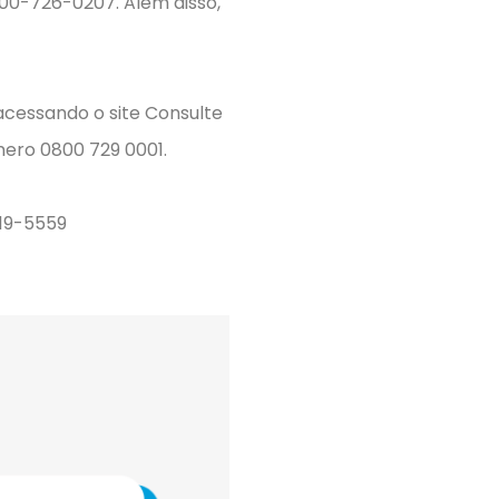
800-726-0207. Além disso,
acessando o site Consulte
mero 0800 729 0001.
219-5559