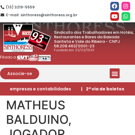
(13) 3219-5559
E-mail: sinthoress@sinthoress.org.br
Sindicato dos Trabalhadores em Hotéis,
Restaurantes e Bares da Baixada
Santista e Vale do Ribeira - CNPJ
58.208.463/0001-23
Fundado em 23/03/1933
Filiado a:
Associe-se
empresas e contabilidades
| 2ª via de boletos
MATHEUS
BALDUINO,
JOGADOR