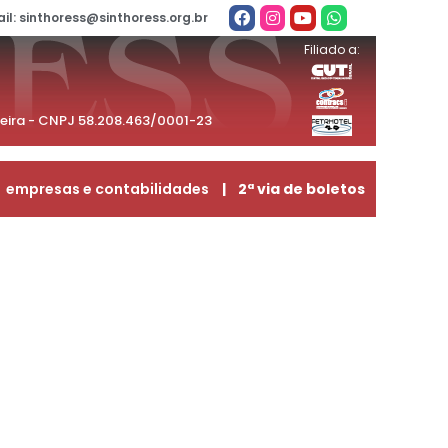
il: sinthoress@sinthoress.org.br
Filiado a:
beira - CNPJ 58.208.463/0001-23
empresas e contabilidades
| 2ª via de boletos